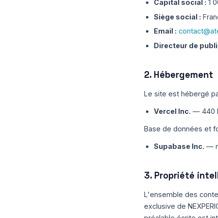
Capital social :
1 0
Siège social :
Fran
Email :
contact@at
Directeur de publi
2. Hébergement
Le site est hébergé pa
Vercel Inc.
— 440 N
Base de données et fo
Supabase Inc.
— r
3. Propriété inte
L'ensemble des conten
exclusive de NEXPERIO 
préalable écrite est int