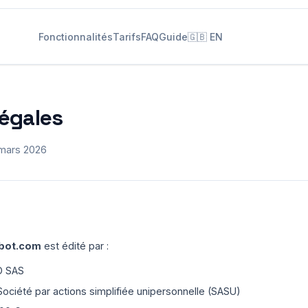
Fonctionnalités
Tarifs
FAQ
Guide
🇬🇧 EN
égales
 mars 2026
tbot.com
est édité par :
O SAS
ociété par actions simplifiée unipersonnelle (SASU)