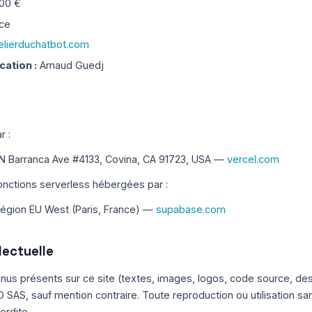
00 €
ce
elierduchatbot.com
cation :
Arnaud Guedj
r :
 Barranca Ave #4133, Covina, CA 91723, USA —
vercel.com
nctions serverless hébergées par :
égion EU West (Paris, France) —
supabase.com
llectuelle
us présents sur ce site (textes, images, logos, code source, desi
SAS, sauf mention contraire. Toute reproduction ou utilisation san
erdite.